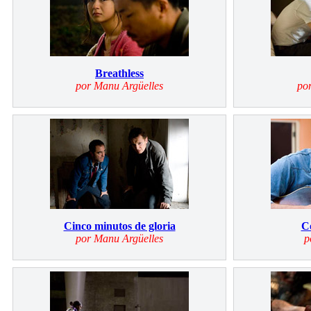
Breathless
por Manu Argüelles
po
Cinco minutos de gloria
C
por Manu Argüelles
p