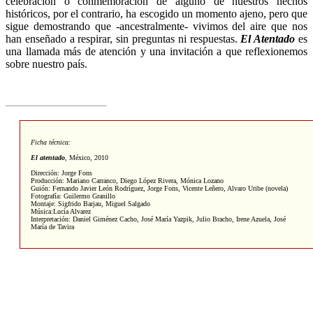
celebración o conmemoración de alguno de nuestros hechos
históricos, por el contrario, ha escogido un momento ajeno, pero que
sigue demostrando que -ancestralmente- vivimos del aire que nos
han enseñado a respirar, sin preguntas ni respuestas.
El Atentado
es
una llamada más de atención y una invitación a que reflexionemos
sobre nuestro país.
Ficha técnica:
El atentado
,
México, 2010
Dirección: Jorge Fons
Producción: Mariano Carranco, Diego López Rivera, Mónica Lozano
Guión: Fernando Javier León Rodríguez, Jorge Fons, Vicente Leñero, Alvaro Uribe (novela)
Fotografía: Guilermo Granillo
Montaje: Sigfrido Barjau, Miguel Salgado
Música:Lucía Alvarez
Interpretación: Daniel Giménez Cacho, José María Yazpik, Julio Bracho, Irene Azuela, José
María de Tavira