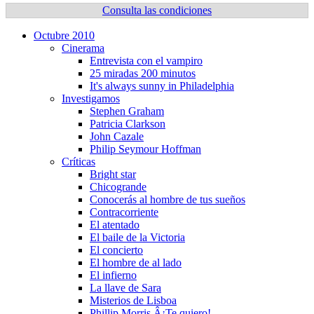
Consulta las condiciones
Octubre 2010
Cinerama
Entrevista con el vampiro
25 miradas 200 minutos
It's always sunny in Philadelphia
Investigamos
Stephen Graham
Patricia Clarkson
John Cazale
Philip Seymour Hoffman
Crí­ticas
Bright star
Chicogrande
Conocerás al hombre de tus sueños
Contracorriente
El atentado
El baile de la Victoria
El concierto
El hombre de al lado
El infierno
La llave de Sara
Misterios de Lisboa
Phillip Morris Â¡Te quiero!