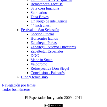
Rembrandt's J'accuse
Si la cosa funciona
Submarino
Taita Boves
Un juego de inteligencia
44 inch chest
Festival de San Sebastián
Sección Oficial
Horizontes latinos
Zabaltegui Perlas
Zabaltegui Nuevos Directores
Zabaltegui Especiales
DOC
Made in Spain
Velódromo
Retrospectiva Don Siegel
Conclusión - Palmarés
Cine y feminismo
Navegación por temas
Todos los números
El Espectador Imaginario 2009 - 2011