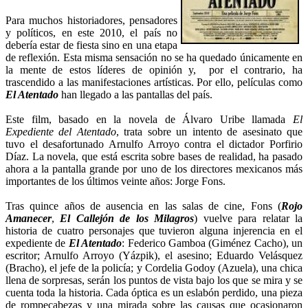
Para muchos historiadores, pensadores
y políticos, en este 2010, el país no
debería estar de fiesta sino en una etapa
de reflexión. Esta misma sensación no se ha quedado únicamente en
la mente de estos líderes de opinión y, por el contrario, ha
trascendido a las manifestaciones artísticas. Por ello, películas como
El Atentado
han llegado a las pantallas del país.
Este film, basado en la novela de Álvaro Uribe llamada
El
Expediente del Atentado
, trata sobre un intento de asesinato que
tuvo el desafortunado Arnulfo Arroyo contra el dictador Porfirio
Díaz. La novela, que está escrita sobre bases de realidad, ha pasado
ahora a la pantalla grande por uno de los directores mexicanos más
importantes de los últimos veinte años: Jorge Fons.
Tras quince años de ausencia en las salas de cine, Fons (
Rojo
Amanecer
,
El Callejón de los Milagros
) vuelve para relatar la
historia de cuatro personajes que tuvieron alguna injerencia en el
expediente de
El Atentado
: Federico Gamboa (Giménez Cacho), un
escritor; Arnulfo Arroyo (Yázpik), el asesino; Eduardo Velásquez
(Bracho), el jefe de la policía; y Cordelia Godoy (Azuela), una chica
llena de sorpresas, serán los puntos de vista bajo los que se mira y se
cuenta toda la historia. Cada óptica es un eslabón perdido, una pieza
de rompecabezas y una mirada sobre las causas que ocasionaron