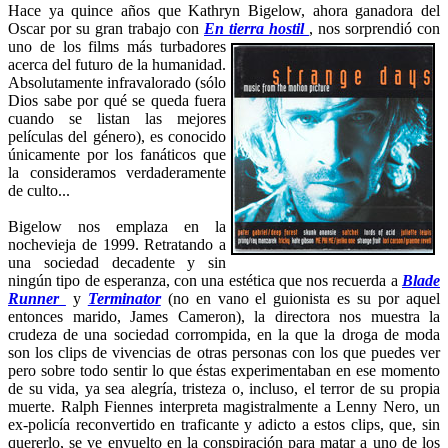
Hace ya quince años que Kathryn Bigelow, ahora ganadora del
Oscar por su gran trabajo con
En tierra
hostil
, nos sorprendió con
uno de los films más turbadores
acerca del futuro de la humanidad.
Absolutamente infravalorado (sólo
Dios sabe por qué se queda fuera
cuando se listan las mejores
películas del género), es conocido
únicamente por los fanáticos que
la consideramos verdaderamente
de culto...
Bigelow nos emplaza en la
nochevieja de 1999. Retratando a
una sociedad decadente y sin
ningún tipo de esperanza, con una estética que nos recuerda a
Blade
Runner
y
Terminator
(no en vano el guionista es su por aquel
entonces marido, James Cameron), la directora nos muestra la
crudeza de una sociedad corrompida, en la que la droga de moda
son los clips de vivencias de otras personas con los que puedes ver
pero sobre todo sentir lo que éstas experimentaban en ese momento
de su vida, ya sea alegría, tristeza o, incluso, el terror de su propia
muerte. Ralph Fiennes interpreta magistralmente a Lenny Nero, un
ex-policía reconvertido en traficante y adicto a estos clips, que, sin
quererlo, se ve envuelto en la conspiración para matar a uno de los