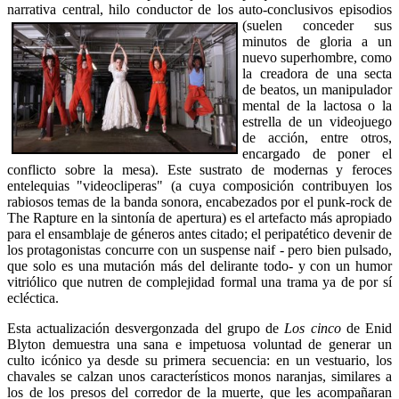
narrativa central, hilo conductor de los
auto-conclusivos episodios
(suelen conceder sus
minutos de gloria a un
nuevo superhombre, como
la creadora de una secta
de beatos, un manipulador
mental de la lactosa o la
estrella de un videojuego
de acción, entre otros,
encargado de poner el
conflicto sobre la mesa). Este sustrato de modernas y feroces
entelequias "videocliperas" (a cuya composición contribuyen los
rabiosos temas de la banda sonora, encabezados por el punk-rock de
The Rapture en la sintonía de apertura) es el artefacto más apropiado
para el ensamblaje de géneros antes citado; el peripatético devenir de
los protagonistas concurre con un suspense naif - pero bien pulsado,
que solo es una mutación más del delirante todo- y con un humor
vitriólico que nutren de complejidad formal una trama ya de por sí
ecléctica.
Esta actualización desvergonzada del grupo de
Los cinco
de Enid
Blyton demuestra una sana e impetuosa voluntad de generar un
culto icónico ya desde su primera secuencia: en un vestuario, los
chavales se calzan unos característicos monos naranjas, similares a
los de los presos del corredor de la muerte, que les acompañaran