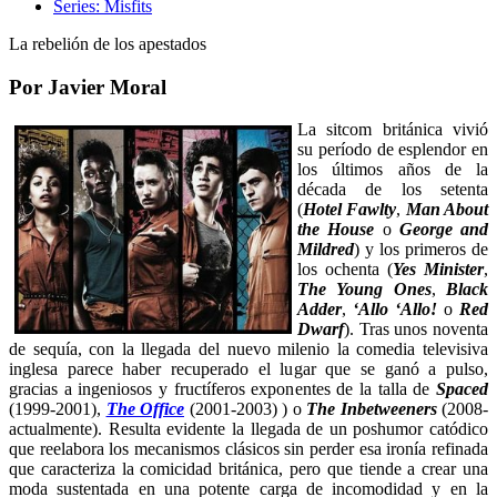
Series: Misfits
La rebelión de los apestados
Por Javier Moral
La sitcom británica vivió
su período de esplendor en
los últimos años de la
década de los setenta
(
Hotel Fawlty
,
Man About
the House
o
George and
Mildred
) y los primeros de
los ochenta (
Yes Minister
,
The Young Ones
,
Black
Adder
,
‘Allo ‘Allo!
o
Red
Dwarf
). Tras unos noventa
de sequía, con la llegada del nuevo milenio la comedia televisiva
inglesa parece haber recuperado el lugar que se ganó a pulso,
gracias a ingeniosos y fructíferos exponentes de la talla de
Spaced
(1999-2001),
The Office
(2001-2003)
)
o
The Inbetweeners
(2008-
actualmente). Resulta evidente la llegada de un poshumor catódico
que reelabora los mecanismos clásicos sin perder esa ironía refinada
que caracteriza la comicidad británica, pero que tiende a crear una
moda sustentada en una potente carga de incomodidad y en la