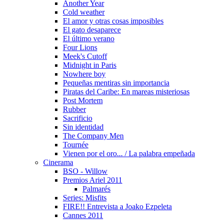
Another Year
Cold weather
El amor y otras cosas imposibles
El gato desaparece
El último verano
Four Lions
Meek's Cutoff
Midnight in Paris
Nowhere boy
Pequeñas mentiras sin importancia
Piratas del Caribe: En mareas misteriosas
Post Mortem
Rubber
Sacrificio
Sin identidad
The Company Men
Tournée
Vienen por el oro... / La palabra empeñada
Cinerama
BSO - Willow
Premios Ariel 2011
Palmarés
Series: Misfits
FIRE!! Entrevista a Joako Ezpeleta
Cannes 2011