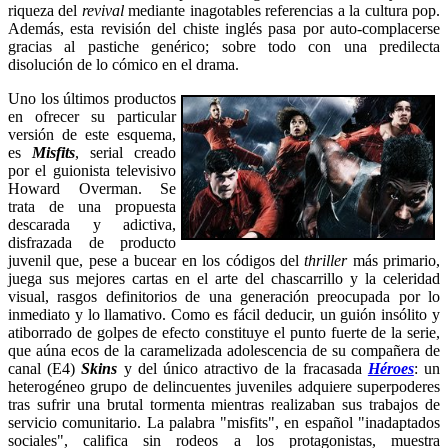
riqueza del
revival
mediante inagotables referencias a la cultura pop.
Además, esta revisión del chiste inglés pasa por auto-complacerse
gracias al pastiche genérico; sobre todo con una predilecta
disolución de lo cómico en el drama.
Uno los últimos productos
en ofrecer su particular
versión de este esquema,
es
Misfits
, serial creado
por el guionista televisivo
Howard Overman. Se
trata de una propuesta
descarada y adictiva,
disfrazada de producto
juvenil que, pese a bucear en los códigos del
thriller
más primario,
juega sus mejores cartas en el arte del chascarrillo y la celeridad
visual, rasgos definitorios de una generación preocupada por lo
inmediato y lo llamativo. Como es fácil deducir, un guión insólito y
atiborrado de golpes de efecto constituye el punto fuerte de la serie,
que aúna ecos de la caramelizada adolescencia de su compañera de
canal (E4)
Skins
y del único atractivo de la fracasada
Héroes
: un
heterogéneo grupo de delincuentes juveniles adquiere superpoderes
tras sufrir una brutal tormenta mientras realizaban sus trabajos de
servicio comunitario. La palabra "misfits", en español "inadaptados
sociales", califica sin rodeos a
los protagonistas, muestra