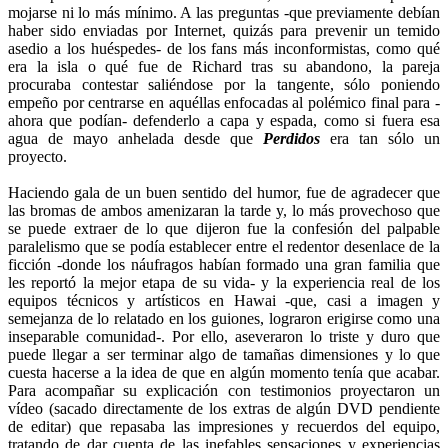
mojarse ni lo más mínimo. A las preguntas -que previamente debían
haber sido enviadas por Internet, quizás para prevenir un temido
asedio a los huéspedes- de los fans más inconformistas, como qué
era la isla o qué fue de Richard tras su abandono, la pareja
procuraba contestar saliéndose por la tangente, sólo poniendo
empeño por centrarse en aquéllas enfocadas al polémico final para -
ahora que podían- defenderlo a capa y espada, como si fuera esa
agua de mayo anhelada desde que
Perdidos
era tan sólo un
proyecto.
Haciendo gala de un buen sentido del humor, fue de agradecer que
las bromas de ambos amenizaran la tarde y, lo más provechoso que
se puede extraer de lo que dijeron fue la confesión del palpable
paralelismo que se podía establecer entre el redentor desenlace de la
ficción -donde los náufragos habían formado una gran familia que
les reportó la mejor etapa de su vida- y la experiencia real de los
equipos técnicos y artísticos en Hawai -que, casi a imagen y
semejanza de lo relatado en los guiones, lograron erigirse como una
inseparable comunidad-. Por ello, aseveraron lo triste y duro que
puede llegar a ser terminar algo de tamañas dimensiones y lo que
cuesta hacerse a la idea de que en algún momento tenía que acabar.
Para acompañar su explicación con testimonios proyectaron un
vídeo (sacado directamente de los extras de algún DVD pendiente
de editar) que repasaba las impresiones y recuerdos del equipo,
tratando de dar cuenta de las inefables sensaciones y experiencias