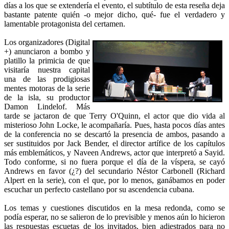
días a los que se extendería el evento, el subtítulo de esta reseña deja
bastante patente quién -o mejor dicho, qué- fue el verdadero y
lamentable protagonista del certamen.
Los organizadores (Digital
+) anunciaron a bombo y
platillo la primicia de que
visitaría nuestra capital
una de las prodigiosas
mentes motoras de la serie
de la isla, su productor
Damon Lindelof. Más
tarde se jactaron de que Terry O'Quinn, el actor que dio vida al
misterioso John Locke, le acompañaría. Pues, hasta pocos días antes
de la conferencia no se descartó la presencia de ambos, pasando a
ser sustituidos por Jack Bender, el director artífice de los capítulos
más emblemáticos, y Naveen Andrews, actor que interpretó a Sayid.
Todo conforme, si no fuera porque el día de la víspera, se cayó
Andrews en favor (¿?) del secundario Néstor Carbonell (Richard
Alpert en la serie), con el que, por lo menos, ganábamos en poder
escuchar un perfecto castellano por su ascendencia cubana.
Los temas y cuestiones discutidos en la mesa redonda, como se
podía esperar, no se salieron de lo previsible y menos aún lo hicieron
las respuestas escuetas de los invitados, bien adiestrados para no