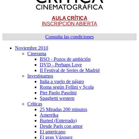
AULA CRÍTICA
INSCRIPCIÓN ABIERTA
Consulta las condiciones
Noviembre 2010
Cinerama
BSO - Pozos de ambición
DVD - Perhaps Love
II Festival de Series de Madrid
Investigamos
Italia a vuelo de pájaro
Roma según Fellini y Scola
Pier Paolo Pasolini
Spaghetti western
Crí­ticas
25 Miradas 200 minutos
Amerrika
Buried (Enterrado)
Desde Parí­s con amor
El americano
El gran Vázquez