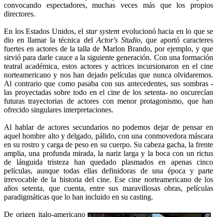
convocando espectadores, muchas veces más que los propios
directores.
En los Estados Unidos, el
star system
evolucionó hacia en lo que se
dio en llamar la técnica del
Actor's Studio
, que aportó caracteres
fuertes en actores de la talla de Marlon Brando, por ejemplo, y que
sirvió para darle cauce a la siguiente generación. Con una formación
teatral académica, estos actores y actrices incursionaron en el cine
norteamericano y nos han dejado películas que nunca olvidaremos.
Al contrario que como pasaba con sus antecedentes, sus sombras -
las proyectadas sobre todo en el cine de los setenta- no oscurecían
futuras trayectorias de actores con menor protagonismo, que han
ofrecido singulares interpretaciones.
Al hablar de actores secundarios no podemos dejar de pensar en
aquel hombre alto y delgado, pálido, con una conmovedora máscara
en su rostro y carga de peso en su cuerpo. Su cabeza gacha, la frente
amplia, una profunda mirada, la nariz larga y la boca con un rictus
de lánguida tristeza han quedado plasmados en apenas cinco
películas, aunque todas ellas definidoras de una época y parte
irrevocable de la historia del cine. Ese cine norteamericano de los
años setenta, que cuenta, entre sus maravillosas obras, películas
paradigmáticas que lo han incluido en su casting.
De origen italo-americano