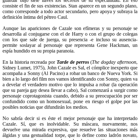
guardar bajo siete llaves los secretos de su especialidad. En eso
consiste el fin de sus existencias. Stan aparece en un segundo plano,
como corresponde a todo actor secundario, pero apoya y subraya la
definición íntima del pétreo Caul.
Aunque las apariciones de Cazale son efímeras y su personaje se
desarrolla al conjugarse con el de Harry o con el grupo de colegas
con los que sale de juerga, su presencia -e incluso su ausencia-
permite soslayar al personaje que representa Gene Hackman, un
espía hundido en su propia paranoia.
En la historia recreada por
Tarde de perros
(
The dogday afternoon
,
Sidney Lumet, 1975), John Cazale es Sal, el cómplice inexperto que
acompaña a Sonny (Al Pacino) a robar un banco de Nueva York. Si
bien a lo largo del film nos vamos identificando con Sonny, quien va
a develar el verdadero motivo que lo impulsa a robar (la operación
que su pareja gay desea llevar a cabo), Sal comenzará a surgir como
personaje coprotagonista cuando, debido a su preocupación por ser
confundido como un homosexual, pone en riesgo el golpe por las
posibles noticias que difundirán los medios.
No sabría decir si es éste el mejor personaje que ha interpretado
Cazale. Sí, que es inolvidable. Su máscara, nuevamente, nos
devuelve una mirada expresiva, que resuelve las situaciones más
álgidas y una gestualidad torpe, que lo define como ladrón novato,