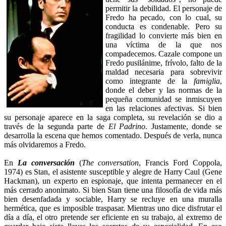
permitir la debilidad. El personaje de
Fredo ha pecado, con lo cual, su
conducta es condenable. Pero su
fragilidad lo convierte más bien en
una víctima de la que nos
compadecemos. Cazale compone un
Fredo pusilánime, frívolo, falto de la
maldad necesaria para sobrevivir
como integrante de la
famiglia
,
donde el deber y las normas de la
pequeña comunidad se inmiscuyen
en las relaciones afectivas. Si bien
su personaje aparece en la saga completa, su revelación se dio a
través de la segunda parte de
El Padrino
. Justamente, donde se
desarrolla la escena que hemos comentado. Después de verla, nunca
más olvidaremos a Fredo.
En
La conversación
(
The conversation
, Francis Ford Coppola,
1974) es Stan, el asistente susceptible y alegre de Harry Caul (Gene
Hackman), un experto en espionaje, que intenta permanecer en el
más cerrado anonimato. Si bien Stan tiene una filosofía de vida más
bien desenfadada y sociable, Harry se recluye en una muralla
hermética, que es imposible traspasar. Mientras uno dice disfrutar el
día a día, el otro pretende ser eficiente en su trabajo, al extremo de