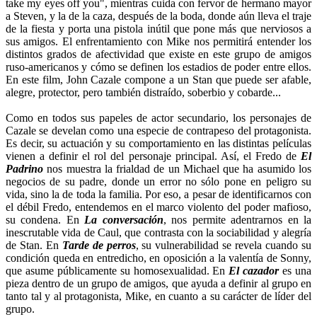
take my eyes off you", mientras cuida con fervor de hermano mayor
a Steven, y la de la caza, después de la boda, donde aún lleva el traje
de la fiesta y porta una pistola inútil que pone más que nerviosos a
sus amigos. El enfrentamiento con Mike nos permitirá entender los
distintos grados de afectividad que existe en este grupo de amigos
ruso-americanos y cómo se definen los estadios de poder entre ellos.
En este film, John Cazale compone a un Stan que puede ser afable,
alegre, protector, pero también distraído, soberbio y cobarde...
Como en todos sus papeles de actor secundario, los personajes de
Cazale se develan como una especie de contrapeso del protagonista.
Es decir, su actuación y su comportamiento en las distintas películas
vienen a definir el rol del personaje principal. Así, el Fredo de
El
Padrino
nos muestra la frialdad de un Michael que ha asumido los
negocios de su padre, donde un error no sólo pone en peligro su
vida, sino la de toda la familia. Por eso, a pesar de identificarnos con
el débil Fredo, entendemos en el marco violento del poder mafioso,
su condena. En
La conversación
, nos permite adentrarnos en la
inescrutable vida de Caul, que contrasta con la sociabilidad y alegría
de Stan. En
Tarde de perros
, su vulnerabilidad se revela cuando su
condición queda en entredicho, en oposición a la valentía de Sonny,
que asume públicamente su homosexualidad. En
El cazador
es una
pieza dentro de un grupo de amigos, que ayuda a definir al grupo en
tanto tal y al protagonista, Mike, en cuanto a su carácter de líder del
grupo.