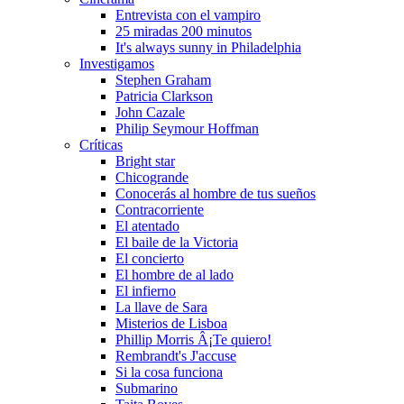
Entrevista con el vampiro
25 miradas 200 minutos
It's always sunny in Philadelphia
Investigamos
Stephen Graham
Patricia Clarkson
John Cazale
Philip Seymour Hoffman
Crí­ticas
Bright star
Chicogrande
Conocerás al hombre de tus sueños
Contracorriente
El atentado
El baile de la Victoria
El concierto
El hombre de al lado
El infierno
La llave de Sara
Misterios de Lisboa
Phillip Morris Â¡Te quiero!
Rembrandt's J'accuse
Si la cosa funciona
Submarino