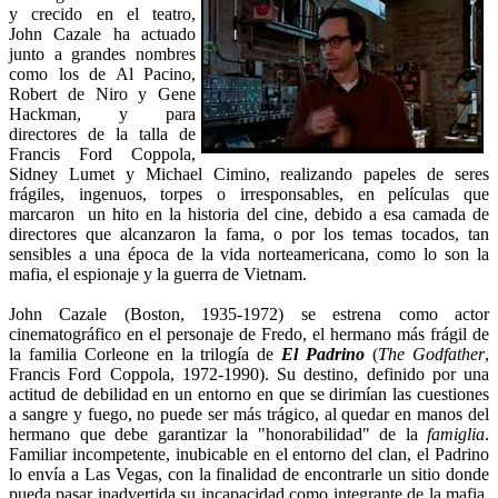
y crecido en el teatro,
John Cazale ha actuado
junto a grandes nombres
como los de Al Pacino,
Robert de Niro y Gene
Hackman, y para
directores de la talla de
Francis Ford Coppola,
Sidney Lumet y Michael Cimino, realizando papeles de seres
frágiles, ingenuos, torpes o irresponsables, en películas que
marcaron un hito en la historia del cine, debido a esa camada de
directores que alcanzaron la fama, o por los temas tocados, tan
sensibles a una época de la vida norteamericana, como lo son la
mafia, el espionaje y la guerra de Vietnam.
John Cazale (Boston, 1935-1972) se estrena como actor
cinematográfico en el personaje de Fredo, el hermano más frágil de
la familia Corleone en la trilogía de
El Padrino
(
The Godfather
,
Francis Ford Coppola, 1972-1990). Su destino, definido por una
actitud de debilidad en un entorno en que se dirimían las cuestiones
a sangre y fuego, no puede ser más trágico, al quedar en manos del
hermano que debe garantizar la "honorabilidad" de la
famiglia
.
Familiar incompetente, inubicable en el entorno del clan, el Padrino
lo envía a Las Vegas, con la finalidad de encontrarle un sitio donde
pueda pasar inadvertida su incapacidad como integrante de la mafia.