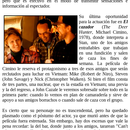
pero que es efectivo en el modo de transmitir sensaciones e
información al espectador.
Su última oportunidad
para la actuación fue en
El
cazador
(
The Deer
Hunter
, Michael Cimino,
1978), donde interpreta a
Stan, uno de los amigos
entrañables que trabajan
en una fundición y salen
de caza los fines de
semana. La película de
Cimino le reserva el protagonismo a tres de esos amigos que serán
reclutados para luchar en Vietnam: Mike (Robert de Niro), Steven
(John Savage) y Nick (Christopher Walken). Si bien el film consta
de tres partes, una nuclear, que es la estadía en Vietnam; una previa
y la del regreso, a John Cazale le veremos sobresalir sobre todo en la
primera parte: cuando lo vemos en plan de camaradería y sirve de
apoyo a sus amigos borrachos o cuando sale de caza con el grupo.
Es cierto que su personaje no es trascendental, pero ha quedado
plasmado como el póstumo del actor, ya que murió antes de que la
película fuera estrenada. Sin embargo, hay dos escenas que vale la
pena recordar: la del bar, donde junto a los amigos, tararean "Can't