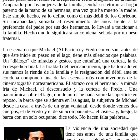
Amparado por las mujeres de la familia, tendrá su retorno al hogar
paterno de la mano de su hermana, una vez que ha muerto la madre.
Este simple hecho, ya lo define como el más débil de los Corleone.
Su incapacidad, sumada al resentimiento de años frente a la
preferencia del padre por sus dos hermanos, lo llevará a traicionar a
la familia. Hecho que le significará su condena, sellada por un beso
fraternal.
La escena en que Michael (Al Pacino) y Fredo conversan, antes de
que éste inicie su paseo en el lago, tiene más silencios que palabras.
Un "diálogo" de miradas y gestos, que entrañará una certeza, la de
la despedida final. La frialdad del hermano menor, que ha tomado en
sus manos la rienda de la familia y la resignación del débil ante su
condena componen una de las escenas más conmovedoras de la
cinematografía norteamericana. El abrazo con el hermano, la mirada
fría de Michael, el desconsuelo y la certeza de Fredo... Una
panorámica sobre el lago, donde un cisne nada sobre la superficie en
reposo, la barca que se adentra en las aguas, la subjetiva de Michael
desde la casa, a través de un gran ventanal, desde donde vemos dos
cuerpos, el de Fredo y el de su acompañante... el cisne... y, luego, la
barca con un solo ocupante, dice todo. No hacen falta palabras...
La violencia de una sociedad que
tiene sus amos, de una familia que
tiene sus "soldados", no puede