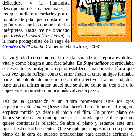
delicadeza y la humanista
descripción de sus personajes, a
los que prefiero recordarlos por el
nombre de pila que consta en el
guión y no por los nombres de los
intérpretes. Hasta me he olvidado
que
Kristen Stewart
(
Em Lewin
) es
la inane protagonista de la saga de
Crepúsculo
(
Twilight
, Catherine Hardwicke, 2008)
La virginidad como momento de clausura de una época evolutiva
vital y como bisagra a una fase adulta. En
Supersalidos
se articulaba
el deseo de los protagonistas para establecer una comedia física que
a su vez quería reflejar cómo el amor fraternal entre amigos formaba
parte indisoluble de nuestro desarrollo afectivo. La amistad deja
paso aquí al primer amor, aquel que se siente como un tren que o lo
coges en el momento o nunca más volverá a pasar.
Día de la graduación y un futuro prometedor ante los ojos
expectantes de
James
(Jesse Eisenberg). Pero, hmmm, el renglón
empieza torcido ya desde el inicio del film. Un primer plano de
James se alterna en contraplano con su novia que le dice que no
quiere continuar la relación. Se abre el plano y estamos ante una
típica fiesta de adolescentes. Que se opte por empezar con un primer
plano de la cara de nuestro protagonista para después abrirnos al