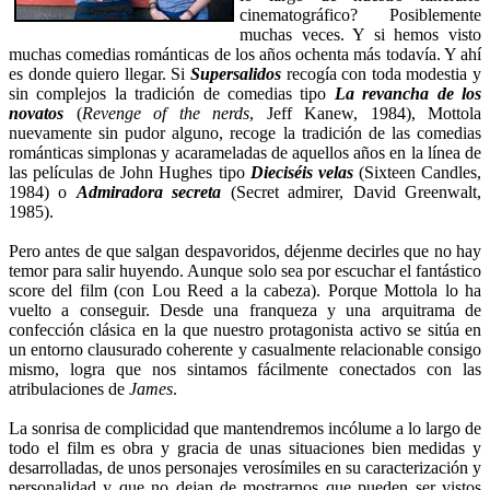
cinematográfico? Posiblemente
muchas veces. Y si hemos visto
muchas comedias románticas de los años ochenta más todavía. Y ahí
es donde quiero llegar. Si
Supersalidos
recogía con toda modestia y
sin complejos la tradición de comedias tipo
La revancha de los
novatos
(
Revenge of the nerds
, Jeff Kanew, 1984), Mottola
nuevamente sin pudor alguno, recoge la tradición de las comedias
románticas simplonas y acarameladas de aquellos años en la línea de
las películas de John Hughes tipo
Dieciséis velas
(Sixteen Candles,
1984) o
Admiradora secreta
(Secret admirer, David Greenwalt,
1985).
Pero antes de que salgan despavoridos, déjenme decirles que no hay
temor para salir huyendo. Aunque solo sea por escuchar el fantástico
score del film (con Lou Reed a la cabeza). Porque Mottola lo ha
vuelto a conseguir. Desde una franqueza y una arquitrama de
confección clásica en la que nuestro protagonista activo se sitúa en
un entorno clausurado coherente y casualmente relacionable consigo
mismo, logra que nos sintamos fácilmente conectados con las
atribulaciones de
James
.
La sonrisa de complicidad que mantendremos incólume a lo largo de
todo el film es obra y gracia de unas situaciones bien medidas y
desarrolladas, de unos personajes verosímiles en su caracterización y
personalidad y que no dejan de mostrarnos que pueden ser vistos