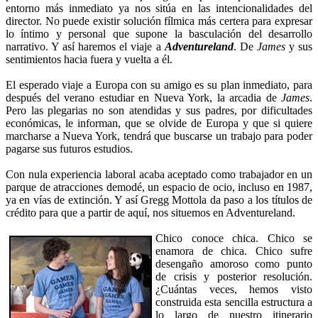
entorno más inmediato ya nos sitúa en las intencionalidades del
director. No puede existir solución fílmica más certera para expresar
lo íntimo y personal que supone la basculación del desarrollo
narrativo. Y así haremos el viaje a
Adventureland
. De
James
y sus
sentimientos hacia fuera y vuelta a él.
El esperado viaje a Europa con su amigo es su plan inmediato, para
después del verano estudiar en Nueva York, la arcadia de
James
.
Pero las plegarias no son atendidas y sus padres, por dificultades
económicas, le informan, que se olvide de Europa y que si quiere
marcharse a Nueva York, tendrá que buscarse un trabajo para poder
pagarse sus futuros estudios.
Con nula experiencia laboral acaba aceptado como trabajador en un
parque de atracciones demodé, un espacio de ocio, incluso en 1987,
ya en vías de extinción. Y así Gregg Mottola da paso a los títulos de
crédito para que a partir de aquí, nos situemos en Adventureland.
Chico conoce chica. Chico se
enamora de chica. Chico sufre
desengaño amoroso como punto
de crisis y posterior resolución.
¿Cuántas veces, hemos visto
construida esta sencilla estructura a
lo largo de nuestro itinerario