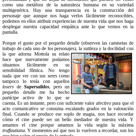
como una metáfora de la naturaleza humana en su variedad
multigenérica. Hay una transparencia en la construcción del
personaje que aunque nos haga verlos fácilmente reconocibles,
podemos en ellos atribuir experiencias de nuestra vida que nos haga
desplegar nuestra capacidad empática ante lo que vemos en la
pantalla.
Porque el gusto por el pequeño detalle (observen las camisetas de
trabajo de cada uno de los personajes), la sutileza y la docilidad
con
la que adorna Mottola su relato
hace que nuevamente podamos
situarnos fácilmente en su
sensibilidad fílmica. No tengo
nada que ver con sus seres como
tampoco lo tenía con aquellos
losers
de
Supersalidos
, pero un
pequeño detalle me ha hecho
partícipe activo de lo que se
cuenta. Es un instante, pero con suficiente valor afectivo para que el
acto comunicativo se consuma escalando grados en la valoración
final. Cuando se produce ese soplo de magia, nos hace recordar
cómo el cine puede ser un bello mediador de nuestra vida. Y
amamos el cine porque amamos la vida según la máxima
truffautiana
. Y momentos así que nos lo vuelven a recordar, son los
que bien valen el precio de la entrada.