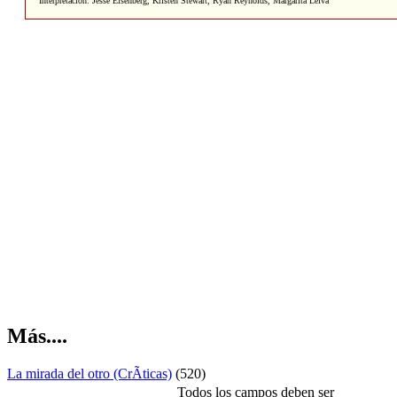
Interpretación: Jesse Eisenberg, Kristen Stewart, Ryan Reynolds, Margarita Leiva
Más....
La mirada del otro (CrÃ­ticas)
(520)
Todos los campos deben ser