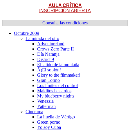
AULA CRÍTICA
INSCRIPCIÓN ABIERTA
Consulta las condiciones
Octubre 2009
La mirada del otro
Adventureland
Crows Zero Parte II
Dí­a Naranja
District 9
El latido de la montaña
Â¡El soplón!
Glory to the filmmaker!
Gran Torino
Los lí­mites del control
Malditos bastardos
My blueberry nights
Venezzia
Yatterman
Cinerama
La huella de Vértigo
Green porno
Yo soy Cuba