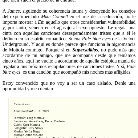
A
James
, siguiendo su coherencia íntima y desoyendo los consejos
del experimentado
Mike Connell
en el arte de la seducción, no le
importa mostrar a
Em
aquello que otros considerarían vulnerabilidad
y, por tanto, veneno en el agasajo al sexo opuesto. Le regala una
cinta con aquellas canciones desesperadamente tristes que a él le
definen en su espíritu romántico. Suena
Pale blue eyes
de la Velvet
Underground. Y aquí es donde parece que funciona la nigromancia
de Mottola conmigo. Porque si en
Supersalidos
, no pude más que
acordarme de mi amigo, que me acompaña desde que teníamos
cinco años, aquí he vuelto a acordarme de aquella estúpida manía de
regalar a mis próximos recopilaciones de canciones tristes. Y sí,
Pale
blue eyes
, es una canción que acompañó mis noches más afligidas.
Estoy convencido que no voy a ser un caso aislado. Denle una
oportunidad y me cuentan.
Ficha técnica:
Adventureland
,
EUA, 2009
Dirección: Greg Mottola
Producción: Anne Carey, Decian Baldwin
Guión: Greg Mottola
Fotografía: Terry Stacey
Música: Yo La Tengo
Montaje: Anne McCabe