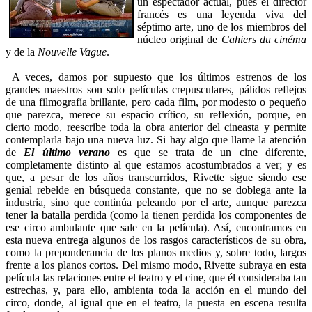
un espectador actual, pues el director
francés es una leyenda viva del
séptimo arte, uno de los miembros del
núcleo original de
Cahiers du cinéma
y de la
Nouvelle Vague
.
A veces, damos por supuesto que los últimos estrenos de los
grandes maestros son solo películas crepusculares, pálidos reflejos
de una filmografía brillante, pero cada film, por modesto o pequeño
que parezca, merece su espacio crítico, su reflexión, porque, en
cierto modo, reescribe toda la obra anterior del cineasta y permite
contemplarla bajo una nueva luz. Si hay algo que llame la atención
de
El último verano
es que se trata de un cine diferente,
completamente distinto al que estamos acostumbrados a ver; y es
que, a pesar de los años transcurridos, Rivette sigue siendo ese
genial rebelde en búsqueda constante, que no se doblega ante la
industria, sino que continúa peleando por el arte, aunque parezca
tener la batalla perdida (como la tienen perdida los componentes de
ese circo ambulante que sale en la película). Así, encontramos en
esta nueva entrega algunos de los rasgos característicos de su obra,
como la preponderancia de los planos medios y, sobre todo, largos
frente a los planos cortos. Del mismo modo, Rivette subraya en esta
película las relaciones entre el teatro y el cine, que él consideraba tan
estrechas, y, para ello, ambienta toda la acción en el mundo del
circo, donde, al igual que en el teatro, la puesta en escena resulta