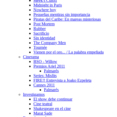
Meek's Cutoff
Midnight in Paris
Nowhere boy
Pequeñas mentiras sin importancia
Piratas del Caribe: En mareas misteriosas
Post Mortem
Rubber
Sacrificio
Sin identidad
The Company Men
Tournée
Vienen por el oro... / La palabra empeñada
Cinerama
BSO - Willow
Premios Ariel 2011
Palmarés
Series: Misfits
FIRE!! Entrevista a Joako Ezpeleta
Cannes 2011
Palmarés
Investigamos
El show debe continuar
Cine teatral
Shakespeare en el cine
Marat Sade