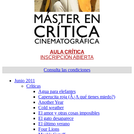
AULA CRÍTICA
INSCRIPCIÓN ABIERTA
Consulta las condiciones
Junio 2011
Crí­ticas
Agua para elefantes
Caperucita roja (Â¿A qué tienes miedo?)
Another Year
Cold weather
El amor y otras cosas imposibles
El gato desaparece
El último verano
Four Lions