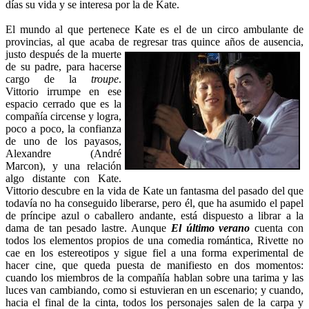
días su vida y se interesa por la de Kate.
El mundo al que pertenece Kate es el de un circo ambulante de
provincias, al que acaba de regresar tras quince años de
ausencia,
justo después de la muerte
de su padre, para hacerse
cargo de la
troupe
.
Vittorio irrumpe en ese
espacio cerrado que es la
compañía circense y logra,
poco a poco, la confianza
de uno de los payasos,
Alexandre (André
Marcon), y una relación
algo distante con Kate.
Vittorio descubre en la vida de Kate un fantasma del pasado del que
todavía no ha conseguido liberarse, pero él, que ha asumido el papel
de príncipe azul o caballero andante, está dispuesto a librar a la
dama de tan pesado lastre. Aunque
El último verano
cuenta con
todos los elementos propios de una comedia romántica, Rivette no
cae en los estereotipos y sigue fiel a una forma experimental de
hacer cine, que queda puesta de manifiesto en dos momentos:
cuando los miembros de la compañía hablan sobre una tarima y las
luces van cambiando, como si estuvieran en un escenario; y cuando,
hacia el final de la cinta, todos los personajes salen de la carpa y