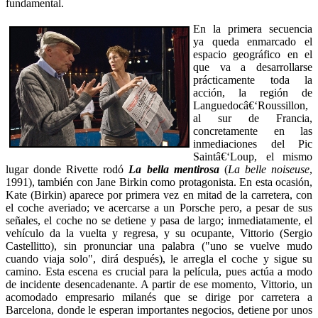
fundamental.
En la primera secuencia
ya queda enmarcado el
espacio geográfico en el
que va a desarrollarse
prácticamente toda la
acción, la región de
Languedocâ€‘Roussillon,
al sur de Francia,
concretamente en las
inmediaciones del Pic
Saintâ€‘Loup, el mismo
lugar donde Rivette rodó
La bella mentirosa
(
La belle noiseuse
,
1991), también con Jane Birkin como protagonista. En esta ocasión,
Kate (Birkin) aparece por primera vez en mitad de la carretera, con
el coche averiado; ve acercarse a un Porsche pero, a pesar de sus
señales, el coche no se detiene y pasa de largo; inmediatamente, el
vehículo da la vuelta y regresa, y su ocupante, Vittorio (Sergio
Castellitto), sin pronunciar una palabra ("uno se vuelve mudo
cuando viaja solo", dirá después), le arregla el coche y sigue su
camino. Esta escena es crucial para la película, pues actúa a modo
de incidente desencadenante. A partir de ese momento, Vittorio, un
acomodado empresario milanés que se dirige por carretera a
Barcelona, donde le esperan importantes negocios, detiene por unos