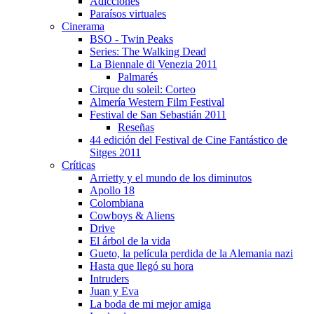
Adicciones
Paraí­sos virtuales
Cinerama
BSO - Twin Peaks
Series: The Walking Dead
La Biennale di Venezia 2011
Palmarés
Cirque du soleil: Corteo
Almerí­a Western Film Festival
Festival de San Sebastián 2011
Reseñas
44 edición del Festival de Cine Fantástico de
Sitges 2011
Crí­ticas
Arrietty y el mundo de los diminutos
Apollo 18
Colombiana
Cowboys & Aliens
Drive
El árbol de la vida
Gueto, la pelí­cula perdida de la Alemania nazi
Hasta que llegó su hora
Intruders
Juan y Eva
La boda de mi mejor amiga