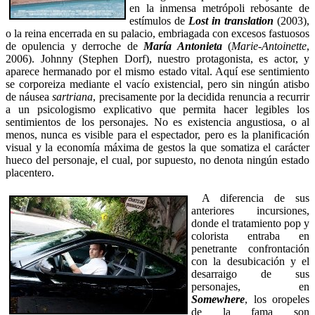
en la inmensa metrópoli rebosante de
estímulos de
Lost in translation
(2003),
o la reina encerrada en su palacio, embriagada con excesos fastuosos
de opulencia y derroche de
María Antonieta
(
Marie-Antoinette
,
2006). Johnny (Stephen Dorf), nuestro protagonista, es actor, y
aparece hermanado por el mismo estado vital. Aquí ese sentimiento
se corporeiza mediante el vacío existencial, pero sin ningún atisbo
de náusea
sartriana
, precisamente por la decidida renuncia a recurrir
a un psicologismo explicativo que permita hacer legibles los
sentimientos de los personajes. No es existencia angustiosa, o al
menos, nunca es visible para el espectador, pero es la planificación
visual y la economía máxima de gestos la que somatiza el carácter
hueco del personaje, el cual, por supuesto, no denota ningún estado
placentero.
A diferencia de sus
anteriores incursiones,
donde el tratamiento pop y
colorista entraba en
penetrante confrontación
con la desubicación y el
desarraigo de sus
personajes, en
Somewhere
, los oropeles
de la fama son