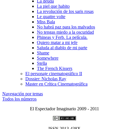
La deuda
La piel que habito
La revolución de los saris rosas
Le quattre volte
Miss Bala
No habrá paz para los malvados
No tengas miedo a la oscuridad
Phineas y Ferb. La pelí­cula.
Quiero matar a mi jefe
Saluda al diablo de mi parte
Shame
Somewhere
Stella
The French Kissers
El personaje cinematográfico II
Dossier: Nicholas Ray
Master en Crí­tica Cinematográfica
Navegación por temas
Todos los números
El Espectador Imaginario 2009 - 2011
ISSN 2013-438X