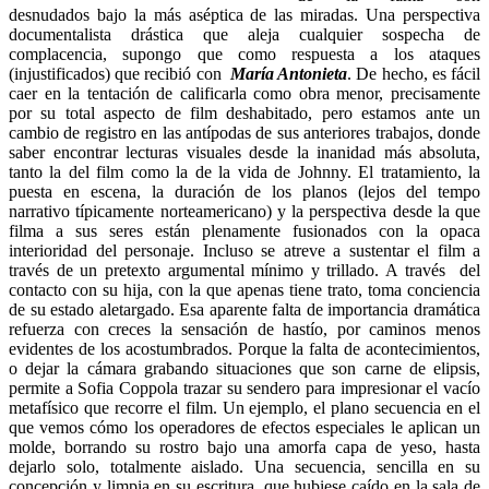
desnudados bajo la más aséptica de las miradas. Una perspectiva
documentalista drástica que aleja cualquier sospecha de
complacencia, supongo que como respuesta a los ataques
(injustificados) que recibió con
María Antonieta
. De hecho, es fácil
caer en la tentación de calificarla como obra menor, precisamente
por su total aspecto de film deshabitado, pero estamos ante un
cambio de registro en las antípodas de sus anteriores trabajos, donde
saber encontrar lecturas visuales desde la inanidad más absoluta,
tanto la del film como la de la vida de Johnny. El tratamiento, la
puesta en escena, la duración de los planos (lejos del tempo
narrativo típicamente norteamericano) y la perspectiva desde la que
filma a sus seres están plenamente fusionados con la opaca
interioridad del personaje. Incluso se atreve a sustentar el film a
través de un pretexto argumental mínimo y trillado. A través del
contacto con su hija, con la que apenas tiene trato, toma conciencia
de su estado aletargado. Esa aparente falta de importancia dramática
refuerza con creces la sensación de hastío, por caminos menos
evidentes de los acostumbrados. Porque la falta de acontecimientos,
o dejar la cámara grabando situaciones que son carne de elipsis,
permite a Sofia Coppola trazar su sendero para impresionar el vacío
metafísico que recorre el film. Un ejemplo, el plano secuencia en el
que vemos cómo los operadores de efectos especiales le aplican un
molde, borrando su rostro bajo una amorfa capa de yeso, hasta
dejarlo solo, totalmente aislado. Una secuencia, sencilla en su
concepción y limpia en su escritura, que hubiese caído en la sala de