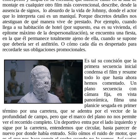
montaje en cualquier otro film más convencional, describe, desde la
ausencia de signos, lo absurdo de la vida de Johnny, donde el actor
que lo interpreta casi es un maniquí. Porque discretos detalles nos
atestiguan de qué manera vive de prestado. Por ejemplo, cuando
llega a su habitación de hotel (por supuesto, esa es su vivienda, el
epítome máximo de la despersonalización), se encuentra una fiesta,
en la que él permanece totalmente ajeno de ella, cuando se supone
que debería ser el anfitrión. O cómo cada día es despertado para
recordarle sus obligaciones promocionales.
Es tal su concisión que la
primera secuencia inicial
condensa el film y resume
todo lo que hasta ahora
hemos comentado. Un
plano secuencia con
cámara fija, en vista
panorámica, filma una
planicie sesgada en primer
término por una carretera, que se adentra por el vector de la
profundidad de campo, pero que el marco del plano no nos permite
ver el recorrido completo. Un deportivo entra por el lado izquierdo y
sigue por la carretera, entendemos que circular, hasta parecer de
nuevo por donde había entrado. Sólo oímos el ruido de motor, que
es el que nos hace seguir el coche cuando no lo vemos. Así varias