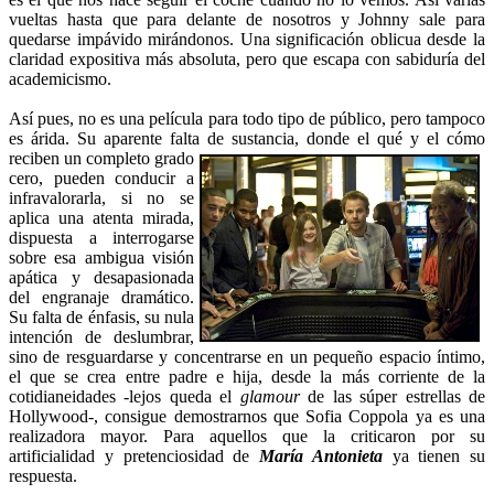
vueltas hasta que para delante de nosotros y Johnny sale para
quedarse impávido mirándonos. Una significación oblicua desde la
claridad expositiva más absoluta, pero que escapa con sabiduría del
academicismo.
Así pues, no es una película para todo tipo de público, pero tampoco
es árida. Su aparente falta de sustancia, donde el qué y el
cómo
reciben un completo grado
cero, pueden conducir a
infravalorarla, si no se
aplica una atenta mirada,
dispuesta a interrogarse
sobre esa ambigua visión
apática y desapasionada
del engranaje dramático.
Su falta de énfasis, su nula
intención de deslumbrar,
sino de resguardarse y concentrarse en un pequeño espacio íntimo,
el que se crea entre padre e hija, desde la más corriente de la
cotidianeidades -lejos queda el
glamour
de las súper estrellas de
Hollywood-, consigue demostrarnos que Sofia Coppola ya es una
realizadora mayor. Para aquellos que la criticaron por su
artificialidad y pretenciosidad de
María Antonieta
ya tienen su
respuesta.