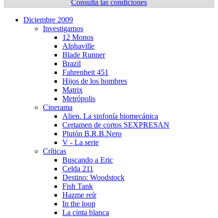
Consulta las condiciones
Diciembre 2009
Investigamos
12 Monos
Alphaville
Blade Runner
Brazil
Fahrenheit 451
Hijos de los hombres
Matrix
Metrópolis
Cinerama
Alien. La sinfoní­a biomecánica
Certamen de cortos SEXPRESAN
Plutón B.R.B.Nero
V - La serie
Crí­ticas
Buscando a Eric
Celda 211
Destino: Woodstock
Fish Tank
Hazme reí­r
In the loop
La cinta blanca