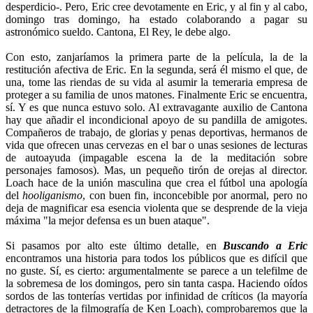
desperdicio-. Pero, Eric cree devotamente en Eric, y al fin y al cabo,
domingo tras domingo, ha estado colaborando a pagar su
astronómico sueldo. Cantona, El Rey, le debe algo.
Con esto, zanjaríamos la primera parte de la película, la de la
restitución afectiva de Eric. En la segunda, será él mismo el que, de
una, tome las riendas de su vida al asumir la temeraria empresa de
proteger a su familia de unos matones. Finalmente Eric se encuentra,
sí. Y es que nunca estuvo solo. Al extravagante auxilio de Cantona
hay que añadir el incondicional apoyo de su pandilla de amigotes.
Compañeros de trabajo, de glorias y penas deportivas, hermanos de
vida que ofrecen unas cervezas en el bar o unas sesiones de lecturas
de autoayuda (impagable escena la de la meditación sobre
personajes famosos). Mas, un pequeño tirón de orejas al director.
Loach hace de la unión masculina que crea el fútbol una apología
del
hooliganismo
, con buen fin, inconcebible por anormal, pero no
deja de magnificar esa esencia violenta que se desprende de la vieja
máxima "la mejor defensa es un buen ataque".
Si pasamos por alto este último detalle, en
Buscando a Eric
encontramos una historia para todos los públicos que es difícil que
no guste. Sí, es cierto: argumentalmente se parece a un telefilme de
la sobremesa de los domingos, pero sin tanta caspa. Haciendo oídos
sordos de las tonterías vertidas por infinidad de críticos (la mayoría
detractores de la filmografía de Ken Loach), comprobaremos que la