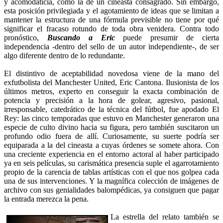
y acomodaticia, como la de un cineasta consagrado. Sin embargo,
esta posición privilegiada y el agotamiento de ideas que se limitan a
mantener la estructura de una fórmula previsible no tiene por qué
significar el fracaso rotundo de toda obra venidera. Contra todo
pronóstico,
Buscando a Eric
puede presumir de cierta
independencia -dentro del sello de un autor independiente-, de ser
algo diferente dentro de lo redundante.
El distintivo de aceptabilidad novedosa viene de la mano del
exfutbolista del Manchester United, Eric Cantona. Ilusionista de los
últimos metros, experto en conseguir la exacta combinación de
potencia y precisión a la hora de golear, agresivo, pasional,
irresponsable, catedrático de la técnica del fútbol, fue apodado El
Rey: las cinco temporadas que estuvo en Manchester generaron una
especie de culto divino hacia su figura, pero también suscitaron un
profundo odio fuera de allí. Curiosamente, su suerte podría ser
equiparada a la del cineasta a cuyas órdenes se somete ahora. Con
una creciente experiencia en el entorno actoral al haber participado
ya en seis películas, su carismática presencia suple el agarrotamiento
propio de la carencia de tablas artísticas con el que nos golpea cada
una de sus intervenciones. Y la magnífica colección de imágenes de
archivo con sus genialidades balompédicas, ya consiguen que pagar
la entrada merezca la pena.
La estrella del relato también se