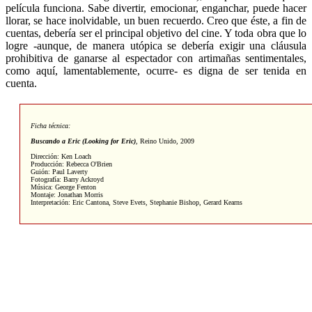
película funciona. Sabe divertir, emocionar, enganchar, puede hacer
llorar, se hace inolvidable, un buen recuerdo. Creo que éste, a fin de
cuentas, debería ser el principal objetivo del cine. Y toda obra que lo
logre -aunque, de manera utópica se debería exigir una cláusula
prohibitiva de ganarse al espectador con artimañas sentimentales,
como aquí, lamentablemente, ocurre- es digna de ser tenida en
cuenta.
Ficha técnica:
Buscando a Eric (Looking for Eric)
,
Reino Unido, 2009
Dirección: Ken Loach
Producción: Rebecca O'Brien
Guión: Paul Laverty
Fotografía: Barry Ackroyd
Música: George Fenton
Montaje: Jonathan Morris
Interpretación: Eric Cantona, Steve Evets, Stephanie Bishop, Gerard Kearns