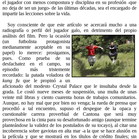
el jugador con menos compostura y disciplina en su profesión -que
no deja de ser un juego- de las últimas décadas, sea el encargado de
impartir las lecciones sobre la vida.
Soy consciente de que este artículo se acercará mucho a una
radiografía o perfil del jugador galo, en detrimento del propio
análisis del
film. Pero la ocasión
(un futbolista protagonista
medianamente aceptable en su
papel) lo merece: prosigamos,
pues. Como prueba de su
desfachatez en el campo, su
episodio más tristemente
recordado: la patada voladora de
kung fu
que le propinó a un
aficionado del modesto Crystal Palace que le insultaba desde la
grada. Le costó nueve meses de suspensión, una multa de unas
veinte mil libras y ciento cuarenta horas de trabajos comunitarios.
Aunque, no hay mal que por bien no venga; la rueda de prensa que
procedió a tal encuentro, supuso el despegue de la opaca y
cuestionable carrera proverbial de Cantona que será muy
provechosa en la cinta para su desafortunado amigo (aunque termine
planteándose la validez de los postulados de su tocayo), al citar una
incoherencia sobre gaviotas en alta mar -a la que se hace alusión en
la película y que se mostrará en los títulos de crédito finales; sin