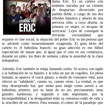
llama Eric. Es un cartero con
instintos suicidas por un cúmulo
de desgracias: divorciado por
partida doble, a cargo de sus dos
rebeldes hijastros y abuelo de una
preciosa niña, a cuya abuela, su
primera ex mujer, es incapaz de
acercarse. Lejos de conseguir la
ferviente verosimilitud que
requiere el cine social, la situación del pobre Eric es tan penosa que
se advierte como tremendamente exagerada. El gran ídolo del
cartero es el futbolista francés; su gran adicción es ese fútbol
espectáculo de masas que, al igual que el cine en sus comienzos,
durante un ratito, los fines de semana, calma la ansiedad de la clase
trabajadora.
Además, Eric también se relaja fumando yerba. Se acerca con sigilo
a la habitación de su hijastro y le roba un par de cogollos. En plena
fumada, se aparece el crack gitano, a modo de consejero vital, para
ofrecer su "sabiduría", canuto va, canuto viene. La verdad, es que
muy desesperado hay que andar para elegir como asesor a un
futbolista; primero, por su fama de no ser, precisamente, unas
grandes lumbreras; y segundo y más importante, por la
incompatibilidad y la desigualdad entre su ostentoso estilo de vida y
la sencillez de un obrero. Para rematar, el colmo de la paradoja: que