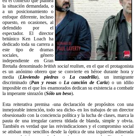
en el contexto que plantea
la situación demandada, o
a un posicionamiento o
enfoque diferente, incluso
opuesto, en ocasiones, al
defendido por el
espectador. El director
británico Ken Loach ha
dedicado toda su carrera a
este tipo de dramas
sociales, género
independiente en Gran
Bretaña denominado
british social realism
, en el que el protagonista
es un anónimo obrero que se convierte en héroe durante hora y
media (
Lloviendo piedras
o
La cuadrilla
), un inmigrante
discriminado (
Pan y rosas
o
La canción de Carla
) o un idilio
imposible en el que los enamorados dedican su existencia a combatir
la imperante sinrazón (
Sólo un beso
).
Esta reiterativa premisa -una declaración de propósitos con una
inmejorable intención, todo sea dicho- en los trabajos de un director
obsesionado con la conciencia política y la lucha de clases, marca la
pauta de una irregular carrera tildada de blanda, simple y obvia.
También es verdad que las reivindicaciones y el compromiso social
se atisban muy sencillos desde la óptica de una izquierda adinerada