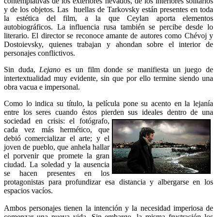
contemplativas de los exteriores nevados, de los interiores solitarios
y de los objetos. Las huellas de Tarkovsky están presentes en toda
la estética del film, a la que Ceylan aporta elementos
autobiográficos. La influencia rusa también se percibe desde lo
literario. El director se reconoce amante de autores como Chévoj y
Dostoievsky, quienes trabajan y ahondan sobre el interior de
personajes conflictivos.
Sin duda,
Lejano
es un film donde se manifiesta un juego de
intertextualidad muy evidente, sin que por ello termine siendo una
obra vacua e impersonal.
Como lo indica su título, la película pone su acento en la lejanía
entre los seres cuando éstos pierden sus ideales dentro de una
sociedad en crisis: el fotógrafo,
cada vez más hermético, que
debió comercializar el arte; y el
joven de pueblo, que anhela hallar
el porvenir que promete la gran
ciudad. La soledad y la ausencia
se hacen presentes en los
protagonistas para profundizar esa distancia y albergarse en los
espacios vacíos.
Ambos personajes tienen la intención y la necesidad imperiosa de
comenzar una nueva vida. Sin embargo, la misma frustración los