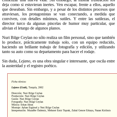
deja como si estuvieran inertes. Ven escapar, frente a ellos, aquello
que deseaban. Sin embargo, y a pesar de los distintos procesos que
atraviesan, los protagonistas se van conectando, a medida que
conviven, con detalles mínimos, sutiles. Y entre las sutilezas, el
director turco da algunas pincelas de humor muy particular, que
alivian el letargo de algunos planos.
Nuri Bilge Ceylan no sólo realiza un film personal, sino que también
lo produce, prácticamente trabaja solo, con un equipo reducido,
haciendo un brillante trabajo de fotografía y edición, y utilizando
tanto su auto como su departamento para hacer el rodaje.
Sin duda
, Lejano,
es una obra singular e interesante, que oscila entre
la austeridad y el registro poético.
Ficha técnica:
Lejano
(
Uzak
)
,
Turquía, 2002
Dirección: Nuri Bilge Ceylan
Producción: Nuri Bilge Ceylan
Guión: Nuri Bilge Ceylan
Fotografía: Nuri Bilge Ceylan
Música: Erkan Aktas
Montaje: Ayhan Ergürsel y Neri Bilge Ceylan
Interpretación: Muzaffer Özdemir, Mehmer Emir Toprak, Zuhal Gencer Erkaya, Nazan Kirilmis