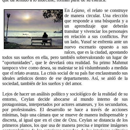
En
Lejano,
el relato se construye
de manera circular. Una elección
que responde a una búsqueda y a
un aprendizaje que deberán
transitar y vivenciar los personajes
en relación a sus conflictos. Por
un lado, Yusuf se enfrenta ante un
nuevo escenario opuesto a sus
raíces, que es la ciudad, apostando
todos sus sueños en ella, pero también sobrevalorando un lugar de
"oportunidades", que le develará otra realidad. Su primo Mahmut
tampoco vive como desea, su malestar se irá vislumbrando a medida
que el relato avanza. La crisis social de su país fue enclaustrando sus
ideales artísticos dentro de ese departamento. Así, se aisló de la
sociedad, también de los sueños y del amor.
Lejos de hacer un análisis político y sociológico de la realidad de su
entorno, Ceylan decide abocarse al mundo interno de sus
protagonistas, interpretados por actores amateurs, y los secundarios,
por profesionales. El desarrollo se hace a través de acciones
mínimas, bajo una cámara que se mueve de manera indispensable y
discreta, al igual que en el cine de Ozu. Ceylan se distancia de los
primeros planos, los que usa de manera precisa e imprime imágenes