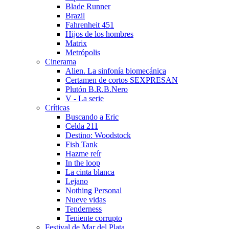
Blade Runner
Brazil
Fahrenheit 451
Hijos de los hombres
Matrix
Metrópolis
Cinerama
Alien. La sinfoní­a biomecánica
Certamen de cortos SEXPRESAN
Plutón B.R.B.Nero
V - La serie
Crí­ticas
Buscando a Eric
Celda 211
Destino: Woodstock
Fish Tank
Hazme reí­r
In the loop
La cinta blanca
Lejano
Nothing Personal
Nueve vidas
Tenderness
Teniente corrupto
Festival de Mar del Plata