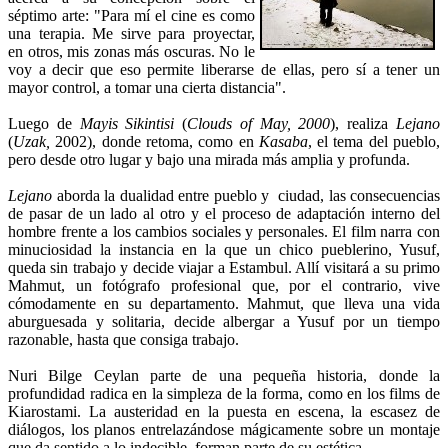
séptimo arte: "Para mí el cine es como
una terapia. Me sirve para proyectar,
en otros, mis zonas más oscuras. No le
voy a decir que eso permite liberarse de ellas, pero sí a tener un
mayor control, a tomar una cierta distancia".
Luego de
Mayis Sikintisi
(
Clouds of May, 2000
), realiza
Lejano
(
Uzak,
2002), donde retoma, como en
Kasaba
, el tema del pueblo,
pero desde otro lugar y bajo una mirada más amplia y profunda.
Lejano
aborda la dualidad entre pueblo y ciudad, las consecuencias
de pasar de un lado al otro y el proceso de adaptación interno del
hombre frente a los cambios sociales y personales. El film narra con
minuciosidad la instancia en la que un chico pueblerino, Yusuf,
queda sin trabajo y decide viajar a Estambul. Allí visitará a su primo
Mahmut, un fotógrafo profesional que, por el contrario, vive
cómodamente en su departamento. Mahmut, que lleva una vida
aburguesada y solitaria, decide albergar a Yusuf por un tiempo
razonable, hasta que consiga trabajo.
Nuri Bilge Ceylan parte de una pequeña historia, donde la
profundidad radica en la simpleza de la forma, como en los films de
Kiarostami. La austeridad en la puesta en escena, la escasez de
diálogos, los planos entrelazándose mágicamente sobre un montaje
que da sentido a lo indecible, forman parte de su estética.