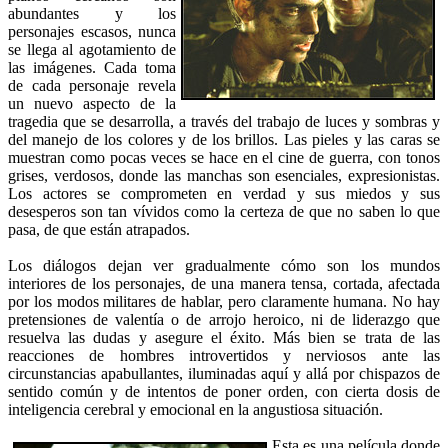
abundantes y los
personajes escasos, nunca
se llega al agotamiento de
las imágenes. Cada toma
de cada personaje revela
un nuevo aspecto de la
tragedia que se desarrolla, a través del trabajo de luces y sombras y
del manejo de los colores y de los brillos. Las pieles y las caras se
muestran como pocas veces se hace en el cine de guerra, con tonos
grises, verdosos, donde las manchas son esenciales, expresionistas.
Los actores se comprometen en verdad y sus miedos y sus
desesperos son tan vívidos como la certeza de que no saben lo que
pasa, de que están atrapados.
Los diálogos dejan ver gradualmente cómo son los mundos
interiores de los personajes, de una manera tensa, cortada, afectada
por los modos militares de hablar, pero claramente humana. No hay
pretensiones de valentía o de arrojo heroico, ni de liderazgo que
resuelva las dudas y asegure el éxito. Más bien se trata de las
reacciones de hombres introvertidos y nerviosos ante las
circunstancias apabullantes, iluminadas aquí y allá por chispazos de
sentido común y de intentos de poner orden, con cierta dosis de
inteligencia cerebral y emocional en la angustiosa situación.
Esta es una película donde