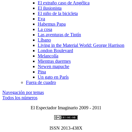
El extraño caso de Angélica
El ilusionista
El niño de la bicicleta
Eva
Habemus Papa
La cosa
Las aventuras de Tintí­n
Lí­bano
Living in the Material World: George Harrison
London Boulevard
Melancolí­a
Mientras duermes
Newen mapuche
Pina
Un gato en Parí­s
Fuera de cuadro
Navegación por temas
Todos los números
El Espectador Imaginario 2009 - 2011
ISSN 2013-438X