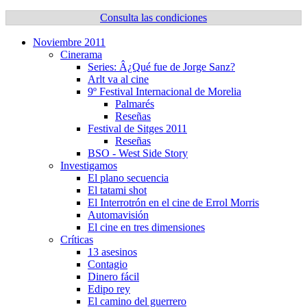
Consulta las condiciones
Noviembre 2011
Cinerama
Series: Â¿Qué fue de Jorge Sanz?
Arlt va al cine
9º Festival Internacional de Morelia
Palmarés
Reseñas
Festival de Sitges 2011
Reseñas
BSO - West Side Story
Investigamos
El plano secuencia
El tatami shot
El Interrotrón en el cine de Errol Morris
Automavisión
El cine en tres dimensiones
Crí­ticas
13 asesinos
Contagio
Dinero fácil
Edipo rey
El camino del guerrero