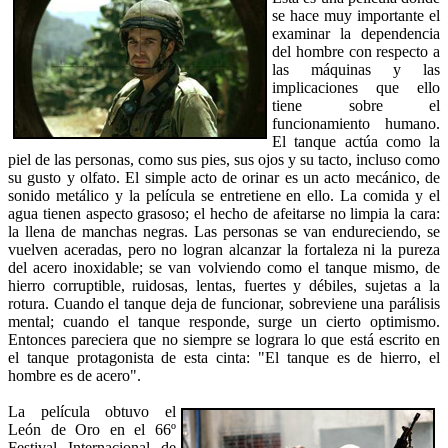
se hace muy importante el
examinar la dependencia
del hombre con respecto a
las máquinas y las
implicaciones que ello
tiene sobre el
funcionamiento humano.
El tanque actúa como la
piel de las personas, como sus pies, sus ojos y su tacto, incluso como
su gusto y olfato. El simple acto de orinar es un acto mecánico, de
sonido metálico y la película se entretiene en ello. La comida y el
agua tienen aspecto grasoso; el hecho de afeitarse no limpia la cara:
la llena de manchas negras. Las personas se van endureciendo, se
vuelven aceradas, pero no logran alcanzar la fortaleza ni la pureza
del acero inoxidable; se van volviendo como el tanque mismo, de
hierro corruptible, ruidosas, lentas, fuertes y débiles, sujetas a la
rotura. Cuando el tanque deja de funcionar, sobreviene una parálisis
mental; cuando el tanque responde, surge un cierto optimismo.
Entonces pareciera que no siempre se lograra lo que está escrito en
el tanque protagonista de esta cinta: "El tanque es de hierro, el
hombre es de acero".
La película obtuvo el
León de Oro en el 66º
Festival Internacional de