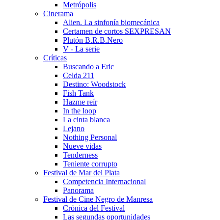
Metrópolis
Cinerama
Alien. La sinfoní­a biomecánica
Certamen de cortos SEXPRESAN
Plutón B.R.B.Nero
V - La serie
Crí­ticas
Buscando a Eric
Celda 211
Destino: Woodstock
Fish Tank
Hazme reí­r
In the loop
La cinta blanca
Lejano
Nothing Personal
Nueve vidas
Tenderness
Teniente corrupto
Festival de Mar del Plata
Competencia Internacional
Panorama
Festival de Cine Negro de Manresa
Crónica del Festival
Las segundas oportunidades