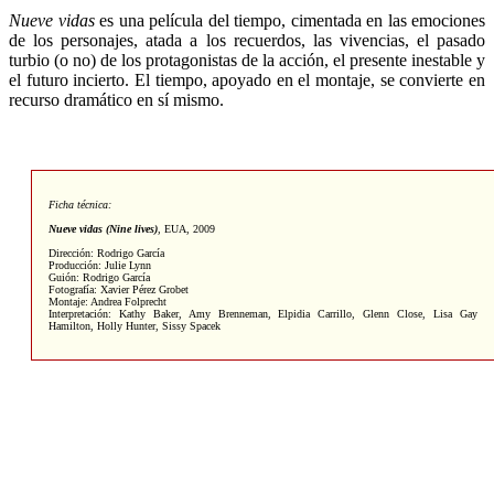
Nueve vidas
es una película del tiempo, cimentada en las emociones
de los personajes, atada a los recuerdos, las vivencias, el pasado
turbio (o no) de los protagonistas de la acción, el presente inestable y
el futuro incierto. El tiempo, apoyado en el montaje, se convierte en
recurso dramático en sí mismo.
Ficha técnica:
Nueve vidas (Nine lives)
,
EUA, 2009
Dirección: Rodrigo García
Producción: Julie Lynn
Guión: Rodrigo García
Fotografía: Xavier Pérez Grobet
Montaje: Andrea Folprecht
Interpretación: Kathy Baker, Amy Brenneman, Elpidia Carrillo, Glenn Close, Lisa Gay
Hamilton, Holly Hunter, Sissy Spacek