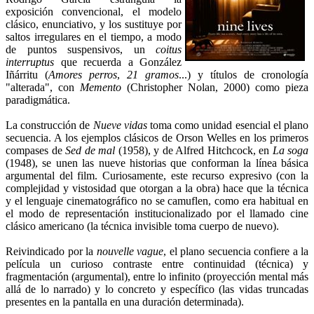
exposición convencional, el modelo
clásico, enunciativo, y los sustituye por
saltos irregulares en el tiempo, a modo
de puntos suspensivos, un
coitus
interruptus
que recuerda a González
Iñárritu (
Amores perros
,
21 gramos
...) y títulos de cronología
"alterada", con
Memento
(Christopher Nolan, 2000)
como pieza
paradigmática.
La construcción de
Nueve vidas
toma como unidad esencial el plano
secuencia. A los ejemplos clásicos de Orson Welles en los primeros
compases de
Sed de mal
(1958), y de Alfred Hitchcock, en
La soga
(1948), se unen las nueve historias que conforman la línea básica
argumental del film. Curiosamente, este recurso expresivo (con la
complejidad y vistosidad que otorgan a la obra) hace que la técnica
y el lenguaje cinematográfico no se camuflen, como era habitual en
el modo de representación institucionalizado por el llamado cine
clásico americano (la técnica invisible toma cuerpo de nuevo).
Reivindicado por la
nouvelle vague
, el plano secuencia confiere a la
película un curioso contraste entre continuidad (técnica) y
fragmentación (argumental), entre lo infinito (proyección mental más
allá de lo narrado) y lo concreto y específico (las vidas truncadas
presentes en la pantalla en una duración determinada).