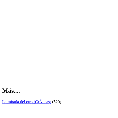
Más....
La mirada del otro (CrÃ­ticas)
(520)