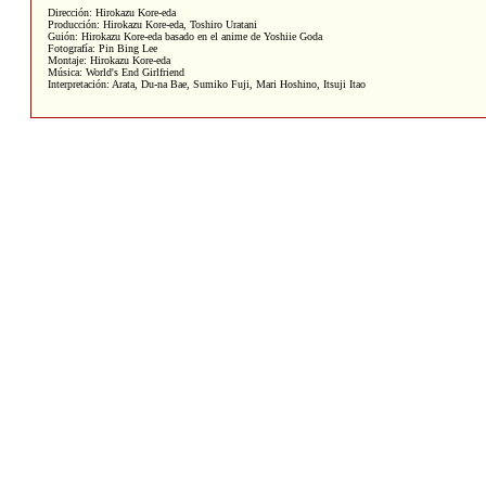
Dirección: Hirokazu Kore-eda
Producción: Hirokazu Kore-eda, Toshiro Uratani
Guión: Hirokazu Kore-eda basado en el anime de Yoshiie Goda
Fotografía: Pin Bing Lee
Montaje: Hirokazu Kore-eda
Música: World's End Girlfriend
Interpretación: Arata, Du-na Bae, Sumiko Fuji, Mari Hoshino, Itsuji Itao