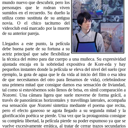
mundo nuevo que descubrir, pero los
personajes que le rodean viven
sumidos en el recuerdo. Su dueño la
utiliza como sustituta de su antigua
novia. O el chico taciturno del
videoclub está marcado por la muerte
de su anterior pareja.
Llegados a este punto, la película
debe buena parte de su fortuna a su
actriz principal que sabe flexibilizar
la técnica del
mimo
para dar cuerpo a una muñeca. Su expresividad
ajustada encaja en la sobriedad expositiva de Kore-eda y hay
pequeños instantes donde la película se eleva del nivel del suelo (por
ejemplo, la gota de agua que le da vida al inicio del film o esa idea
de que necesitamos del otro para llenarnos de vida), celebrándose
una primera mitad que consigue darnos esa sensación de liviandad,
tal como si estuviésemos solo llenos de brisa, en símil comparación a
Nozomi
. Una cámara ligera que suele moverse de forma grácil, a
través de panorámicas horizontales y travellings laterales, acompaña
esa sensación que
Nozomi
sintetiza mediante el poema que recita,
pero el efecto gaseoso se agota llegado a su segunda mitad y la
glorificación poética se pierde. Una vez que la protagonista consigue
su completa libertad, la película pierde su poder espumoso ya que se
vuelve excesivamente errática, al tratar de cerrar trazos secundarios