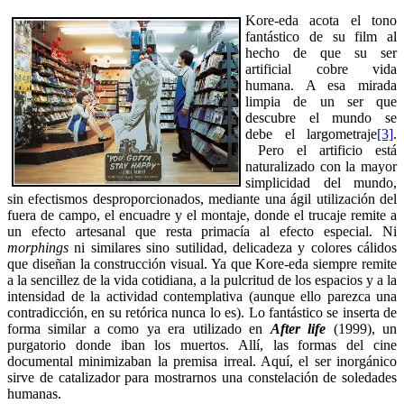
Kore-eda acota el tono
fantástico de su film al
hecho de que su ser
artificial cobre vida
humana. A esa mirada
limpia de un ser que
descubre el mundo se
debe el largometraje
[3]
.
Pero el artificio está
naturalizado con la mayor
simplicidad del mundo,
sin efectismos desproporcionados, mediante una ágil utilización del
fuera de campo, el encuadre y el montaje, donde el trucaje remite a
un efecto artesanal que resta primacía al efecto especial. Ni
morphings
ni similares sino sutilidad, delicadeza y colores cálidos
que diseñan la construcción visual. Ya que Kore-eda siempre remite
a la sencillez de la vida cotidiana, a la pulcritud de los espacios y a la
intensidad de la actividad contemplativa (aunque ello parezca una
contradicción, en su retórica nunca lo es). Lo fantástico se inserta de
forma similar a como ya era utilizado en
After life
(1999), un
purgatorio donde iban los muertos. Allí, las formas del cine
documental minimizaban la premisa irreal. Aquí, el ser inorgánico
sirve de catalizador para mostrarnos una constelación de soledades
humanas.