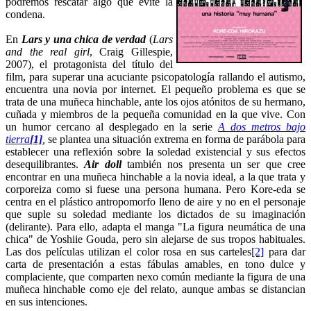
podremos rescatar algo que evite la
condena.
En
Lars y una chica de verdad
(
Lars
and the real girl
, Craig Gillespie,
2007), el protagonista del título del
film, para superar una acuciante psicopatología rallando el autismo,
encuentra una novia por internet. El pequeño problema es que se
trata de una muñeca hinchable, ante los ojos atónitos de su hermano,
cuñada y miembros de la pequeña comunidad en la que vive. Con
un humor cercano al desplegado en la serie
A dos metros bajo
tierra
[1]
,
se plantea una situación extrema en forma de parábola para
establecer una reflexión sobre la soledad existencial y sus efectos
desequilibrantes.
Air doll
también nos presenta un ser que cree
encontrar en una muñeca hinchable a la novia ideal, a la que trata y
corporeiza como si fuese una persona humana. Pero Kore-eda se
centra en el plástico antropomorfo lleno de aire y no en el personaje
que suple su soledad mediante los dictados de su imaginación
(delirante). Para ello, adapta el manga "La figura neumática de una
chica" de Yoshiie Gouda, pero sin alejarse de sus tropos habituales.
Las dos películas utilizan el color rosa en sus carteles
[2]
para dar
carta de presentación a estas fábulas amables, en tono dulce y
complaciente, que comparten nexo común mediante la figura de una
muñeca hinchable como eje del relato, aunque ambas se distancian
en sus intenciones.