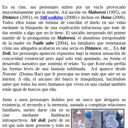
En su cine, sus personajes sufren por un vacío provocado
mayoritariamente por la muerte. Así sucede en
Maborosi
(1995), en
Distance
(2001), en
Still walking
(2008)
e incluso en
Hana
(2006).
Todos ellos tratan sin fortuna de conciliar el duelo en sus vidas
mediante la búsqueda de una explicación infructuosa que trate de
dar sentido a algo que no lo tiene. El suicidio inesperado del primer
marido de la protagonista en
Maborosi
, el abandono irresponsable
de la madre en
Nadie sabe
(2004), los familiares que rememoran
cómo sus allegados acabaron en una secta en
Distance
, etc... En
Air
Doll
,
los personajes aparecen expuestos bajo la misma sensación de
concavidad existencial pero aquí solo está apuntado, no forma el
desarrollo narrativo que sustenta el relato. Ya que Kore-eda perfila
las formas leves de una fantasía sublimada. Así aparece desde
Nozomi
(Donna Bae) que le preocupa no tener más que aire en su
interior. A ella, el anciano del banco le tranquilizará, haciéndole
saber que todos los seres humanos que viven en una ciudad también
están igual de huecos que ella.
Junto a unos personajes dolidos por un surco que desgarra su
existencia, el recuerdo y la memoria, sumado a complejas relaciones
familiares, suelen darse cita en su
cine mediante flashbacks
introspectivos.
Air doll
, parte de un
rol que solo tiene presente y todo un