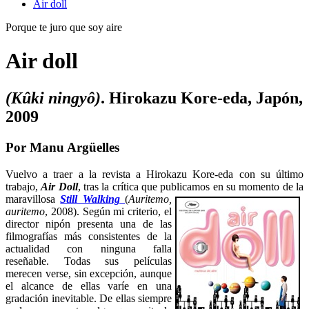
Air doll
Porque te juro que soy aire
Air doll
(Kûki ningyô)
. Hirokazu Kore-eda, Japón,
2009
Por Manu Argüelles
Vuelvo a traer a la revista a Hirokazu Kore-eda con su último
trabajo,
Air Doll
, tras la crítica que publicamos en su momento de la
maravillosa
Still Walking
(
Auritemo,
auritemo
, 2008). Según mi criterio, el
director nipón presenta una de las
filmografías más consistentes de la
actualidad con ninguna falla
reseñable. Todas sus películas
merecen verse, sin excepción, aunque
el alcance de ellas varíe en una
gradación inevitable. De ellas siempre