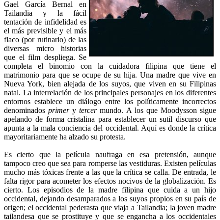
Gael García Bernal en
Tailandia y la fácil
tentación de infidelidad es
el más previsible y el más
flaco (por rutinario) de las
diversas micro historias
que el film despliega. Se
completa el binomio con la cuidadora filipina que tiene el
matrimonio para que se ocupe de su hija. Una madre que vive en
Nueva York, bien alejada de los suyos, que viven en su Filipinas
natal. La interrelación de los principales personajes en los diferentes
entornos establece un diálogo entre los políticamente incorrectos
denominados
primer
y
tercer
mundo. A los que Moodysson sigue
apelando de forma cristalina para establecer un sutil discurso que
apunta a la mala conciencia del occidental. Aquí es donde la crítica
mayoritariamente ha alzado su protesta.
Es cierto que la película naufraga en esa pretensión, aunque
tampoco creo que sea para romperse las vestiduras. Existen películas
mucho más tóxicas frente a las que la crítica se calla. De entrada, le
falta rigor para acometer los efectos nocivos de la globalización. Es
cierto. Los episodios de la madre filipina que cuida a un hijo
occidental, dejando desamparados a los suyos propios en su país de
origen; el occidental pederasta que viaja a Tailandia; la joven madre
tailandesa que se prostituye y que se engancha a los occidentales