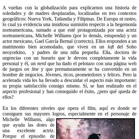
A vueltas con la globalización para explicarnos una historia de
soledades y de madres desplazadas, localizadas en tres contextos
geográficos: Nueva York, Tailandia y Filipinas. De Europa ni rastro,
lo cual ya evidencia una insidiosa sumisión respecto a la hegemonía
norteamericana, sumado a que esté protagonizada por una actriz
norteamericana, Michelle Williams (por lo demás, estupenda) y un
actor mexicano, Gael García Bernal (correcto). Ellos responden a un
matrimonio bien acomodado, que viven en un
loft
del Soho
neoyorkino, y padres de una niña pequeña. Ella, doctora de
urgencias con un horario que le devora completamente la vida
personal y él, un
nerd
que ha dado el pelotazo con una página web
de juegos
on line
y que prematuramente se ha convertido en un
hombre de negocios. Jóvenes, ricos, prometedores y felices. Pero la
acelerada vida les ha llevado a descuidar el aspecto más importante:
su propia satisfacción consigo mismo. Sí, se han realizado en el
aspecto profesional y han conseguido el éxito, ¿pero qué queda de
ellos?
En los diferentes niveles que opera el film, aquí es donde se
consiguen sus mayores logros, especialmente en el personaje de
Michelle
Williams, algo
que ayuda las dotes de
una excelente actriz.
Porque el episodio de