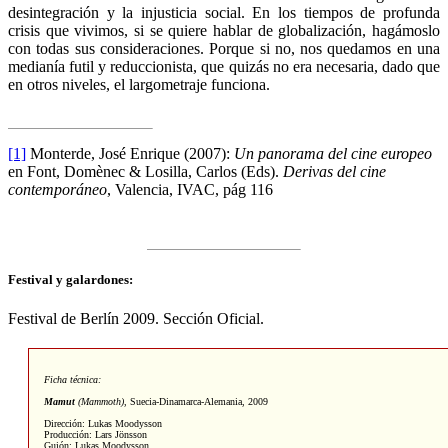
desintegración y la injusticia social. En los tiempos de profunda
crisis que vivimos, si se quiere hablar de globalización, hagámoslo
con todas sus consideraciones. Porque si no, nos quedamos en una
medianía futil y reduccionista, que quizás no era necesaria, dado que
en otros niveles, el largometraje funciona.
[1]
Monterde, José Enrique (2007):
Un panorama del cine europeo
en Font, Domènec & Losilla, Carlos (Eds).
Derivas del cine
contemporáneo
, Valencia, IVAC, pág 116
Festival y galardones:
Festival de Berlín 2009. Sección Oficial.
Ficha técnica:
Mamut
(Mammoth)
,
Suecia-Dinamarca-Alemania, 2009
Dirección: Lukas Moodysson
Producción: Lars Jönsson
Guión: Lukas Moodysson