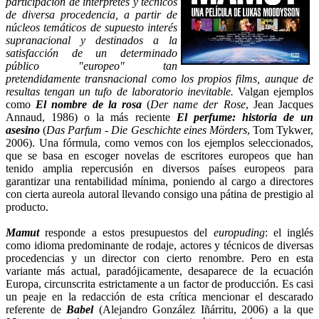
participación de intérpretes y técnicos
de diversa procedencia, a partir de
núcleos temáticos de supuesto interés
supranacional y destinados a la
satisfacción de un determinado
público "europeo" tan
pretendidamente transnacional como los propios films, aunque de
resultas tengan un tufo de laboratorio inevitable.
Valgan ejemplos
como
El nombre de la rosa
(
Der name der Rose
, Jean Jacques
Annaud, 1986) o la más reciente
El perfume: historia de un
asesino
(
Das Parfum - Die Geschichte eines Mörders
, Tom Tykwer,
2006). Una fórmula, como vemos con los ejemplos seleccionados,
que se basa en escoger novelas de escritores europeos que han
tenido amplia repercusión en diversos países europeos para
garantizar una rentabilidad mínima, poniendo al cargo a directores
con cierta aureola autoral llevando consigo una pátina de prestigio al
producto.
Mamut
responde a estos presupuestos del
europuding
: el inglés
como idioma predominante de rodaje, actores y técnicos de diversas
procedencias y un director con cierto renombre. Pero en esta
variante más actual, paradójicamente, desaparece de la ecuación
Europa, circunscrita estrictamente a un factor de producción. Es casi
un peaje en la redacción de esta crítica mencionar el descarado
referente de
Babel
(Alejandro González Iñárritu, 2006) a la que