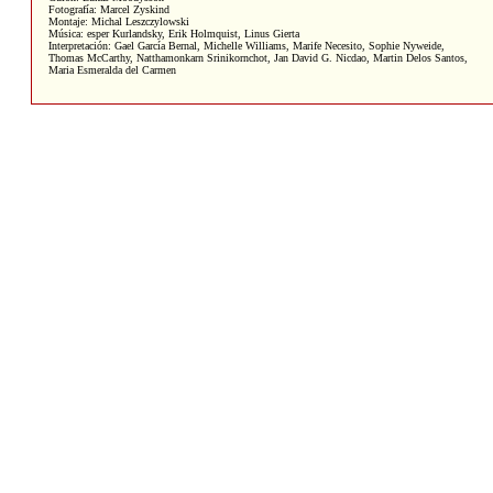
Fotografía: Marcel Zyskind
Montaje: Michal Leszczylowski
Música: esper Kurlandsky, Erik Holmquist, Linus Gierta
Interpretación: Gael García Bernal, Michelle Williams, Marife Necesito, Sophie Nyweide,
Thomas McCarthy, Natthamonkarn Srinikornchot, Jan David G. Nicdao, Martin Delos Santos,
Maria Esmeralda del Carmen