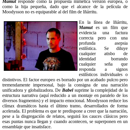
Mamut
responde como la propuesta mimética versión europea, o
como la hija pequeña, dado que el alcance de la película de
Moodysson no es equiparable al del film de Iñárritu.
En la línea de Iñárritu,
Mamut
es un film que
evidencia una factura
correcta pero con una
profunda asepsia
estilística. Se diluye
cualquier atisbo de
identidad borrando
cualquier seña que
responda a signos
estilísticos individuales o
distintivos. El factor europeo es borrado por un acabado pulcro pero
tremendamente impersonal, bajo la consigna de una narración
unificadora y globalizadora. De
Babel
suprime la complejidad de la
estructura narrativa (aquí reducido a un montaje en paralelo de los
diversos fragmentos) y el impacto emocional. Moodysson reduce los
clímax dramáticos hasta el último tramo, desarrollados de forma
acelerada. El problema es que te predispone a creer que la narración,
pese a la disgregación de relatos, seguirá los cauces clásicos pero
esas puntas nunca llegan y cuando acontecen, se superponen en un
ensamblaje que insatisface.