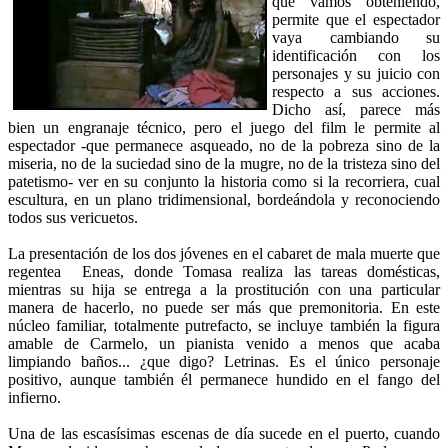
que vamos obteniendo,
permite que el espectador
vaya cambiando su
identificación con los
personajes y su juicio con
respecto a sus acciones.
Dicho así, parece más
bien un engranaje técnico, pero el juego del film le permite al
espectador -que permanece asqueado, no de la pobreza sino de la
miseria, no de la suciedad sino de la mugre, no de la tristeza sino del
patetismo- ver en su conjunto la historia como si la recorriera, cual
escultura, en un plano tridimensional, bordeándola y reconociendo
todos sus vericuetos.
La presentación de los dos jóvenes en el cabaret de mala muerte que
regentea Eneas, donde Tomasa realiza las tareas domésticas,
mientras su hija se entrega a la prostitución con una particular
manera de hacerlo, no puede ser más que premonitoria. En este
núcleo familiar, totalmente putrefacto, se incluye también la figura
amable de Carmelo, un pianista venido a menos que acaba
limpiando baños... ¿que digo? Letrinas. Es el único personaje
positivo, aunque también él permanece hundido en el fango del
infierno.
Una de las escasísimas escenas de día sucede en el puerto, cuando