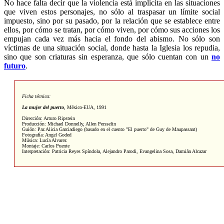
No hace falta decir que la violencia está implícita en las situaciones
que viven estos personajes, no sólo al traspasar un límite social
impuesto, sino por su pasado, por la relación que se establece entre
ellos, por cómo se tratan, por cómo viven, por cómo sus acciones los
empujan cada vez más hacia el fondo del abismo. No sólo son
víctimas de una situación social, donde hasta la Iglesia los repudia,
sino que son criaturas sin esperanza, que sólo cuentan con un
no
futuro
.
Ficha técnica:
La mujer del puerto
,
México
-
EUA, 1991
Dirección: Arturo Ripstein
Producción: Michael Donnelly, Allen Persselin
Guión: Paz Alicia Garciadiego (basado en el cuento "El puerto" de Guy de Maupassant)
Fotografía: Angel Goded
Música: Lucía Alvarez
Montaje: Carlos Puente
Interpretación: Patricia Reyes Spíndola, Alejandro Parodi, Evangelina Sosa, Damián Alcazar