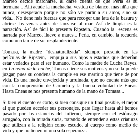
Marreo decide marcharse, al darse cuenta de que Perla es su
hermana... Allí acude la muchacha, vestida de blanco, más niña que
nunca, desesperada porque no sólo ve partir a su amor, sino su
vida... No tiene más fuerzas que para recoger una lata de la basura y
abrirse las venas antes de lanzarse al mar. Así de limpia es la
narración. Así de fácil lo presenta Ripstein. Cuando la escena es
narrada por Marreo, llueve a mares... Perla, en cambio, la recuerda
como una tarde de sol resplandeciente.
Tomasa, la madre "desnaturalizada", siempre presente en las
películas de Ripstein, empuja a sus hijos a estadios que deberían
estar vedados para el ser humano. Como la madre de Lucha Reyes,
en
La reina de la noche
, Tomasa tiene sus motivos y no se la puede
juzgar, pues su condena la cumple en ese martirio que tiene de por
vida. Es una madre envejecida y arruinada, que no cuenta más que
con la comprensión de Carmelo y la buena voluntad de Eneas.
Hasta Eneas se nos presenta humano de la mano de Tomasa...
Si bien el cuento es corto, si bien consigue un final posible, el mejor
al que pueden acceder sus personajes, para llegar hasta ahí hemos
pasado por las estancias del infierno, siempre con el estómago
arrugado, con la mirada sucia, tratando de entender a estas criaturas
que utilizan a la religión como escudo, al cuerpo como medio de
vida y que no tienen ni una sola esperanza.