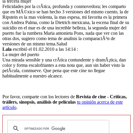
la tercera mujer
Felicidades por la crÃ­tica, profunda y conmovedora; les comparto
que en MÃ©xico se han hecho 3 versiones del mismo cuento, la de
Ripstein es la mas violenta, la mas espesa, mi favorita es la primera
con Andrea Palma, como la Dietrich mexicana, la escena final de su
suicidio en el mar es de una increible belleza, la segunda mujer del
puerto fue la rumbera Maria antonieta Pons, nada que ver con las
otras dos, sugiero como tema de analisis la comparaciÃ³n de
versiones de un mismo tema.Salud
Lala
escribió el 01.02.2010 a las 14:14 :
La mujer del puerto
Una mirada sensible y una crÃ­tica contundente y dramÃ¡tica, dan
color y forma escalofriantes a esta nota que, aun sin haber visto la
pelÃ­cula, conmueve. Que pena que este cine no llegue
habitualmente a nuestro alcance.
Por favor, comparte con los lectores de
Revista de cine - Críticas,
tráilers, sinopsis, análisis de películas
tu opinión acerca de este
artículo
.