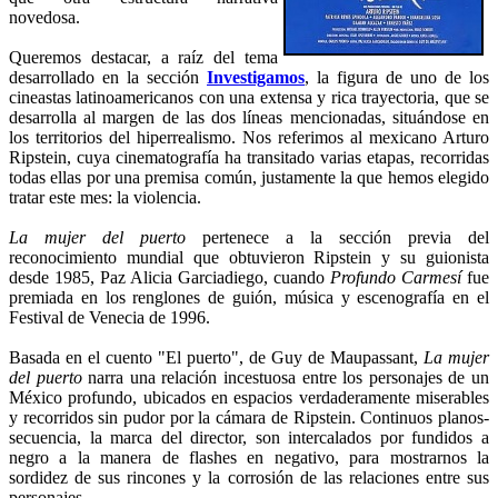
novedosa.
Queremos destacar, a raíz del tema
desarrollado en la sección
Investigamos
, la figura de uno de los
cineastas latinoamericanos con una extensa y rica trayectoria, que se
desarrolla al margen de las dos líneas mencionadas, situándose en
los territorios del hiperrealismo. Nos referimos al mexicano Arturo
Ripstein, cuya cinematografía ha transitado varias etapas, recorridas
todas ellas por una premisa común, justamente la que hemos elegido
tratar este mes: la violencia.
La mujer del puerto
pertenece a la sección previa del
reconocimiento mundial que obtuvieron Ripstein y su guionista
desde 1985, Paz Alicia Garciadiego, cuando
Profundo Carmesí
fue
premiada en los renglones de guión, música y escenografía en el
Festival de Venecia de 1996.
Basada en el cuento "El puerto", de Guy de Maupassant,
La mujer
del puerto
narra una relación incestuosa entre los personajes de un
México profundo, ubicados en espacios verdaderamente miserables
y recorridos sin pudor por la cámara de Ripstein. Continuos planos-
secuencia, la marca del director, son intercalados por fundidos a
negro a la manera de flashes en negativo, para mostrarnos la
sordidez de sus rincones y la corrosión de las relaciones entre sus
personajes.