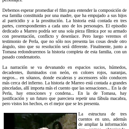
Debemos esperar promediar el film para entender la composición de
esa familia constituida por una madre, que ha empujado a sus hijos
al parricidio y a la prostitución. La historia está contada en tres
partes, correspondientes a cada uno de los personajes. El episodio
dedicado a Marreo podría ser una sola pieza fílmica por su armado
con presentación, conflicto y desenlace. Pero luego veremos el
testimonio de Perla, que no sólo nos presenta las cosas desde otro
ángulo, sino que su resolución será diferente. Finalmente, junto a
Tomasa redondearemos la historia completa de esta familia, con un
pasado condenatorio.
La narración se va devanando en espacios sucios, húmedos,
decadentes, iluminados con neón, en colores rojos, naranjas,
negros... en sótanos, donde escaleras y ascensores sólo conducen
más cerca del infierno. La historia de Marreo está contada a grandes
pinceladas, allí importa más el cuento que las sensaciones... En la de
Perla, hay emociones y condena... En la de Tomasa, hay
justificación y un futuro que pareciera repetir una fábula macabra,
pero vistos los hechos, es el mejor que se les presenta.
La estructura de tres
cuentos en uno, además
de ampliar la información